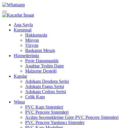
Ana Sayfa
Kurumsal
Hakkımızda
Misyon
Vizyon
Başkanın Mesajı
Hizmetlerimiz
Proje Danışmanlık
Anahtar Teslim Daire
Malzeme Desteği
Kapılar
Adokapı Deodora Serisi
Adokapı Fagus Serisi
Adokapı Cedrus Serisi
Çelik Kapı
Winsa
PVC Kapı Sistemleri
PVC Pencere Sistemleri
Açılım Seçeneklerine Göre PVC Pencere Sistemleri
PVC Pencere Yardımcı Sistemler
PVC Kapı Modelleri