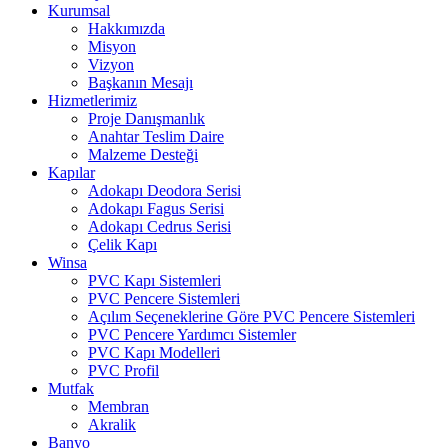
Kurumsal
Hakkımızda
Misyon
Vizyon
Başkanın Mesajı
Hizmetlerimiz
Proje Danışmanlık
Anahtar Teslim Daire
Malzeme Desteği
Kapılar
Adokapı Deodora Serisi
Adokapı Fagus Serisi
Adokapı Cedrus Serisi
Çelik Kapı
Winsa
PVC Kapı Sistemleri
PVC Pencere Sistemleri
Açılım Seçeneklerine Göre PVC Pencere Sistemleri
PVC Pencere Yardımcı Sistemler
PVC Kapı Modelleri
PVC Profil
Mutfak
Membran
Akralik
Banyo