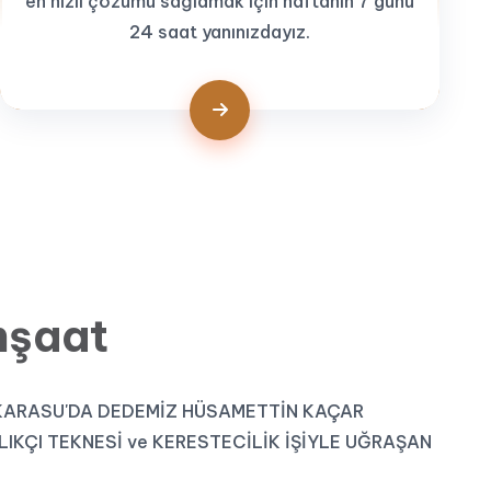
en hızlı çözümü sağlamak için haftanın 7 günü
24 saat yanınızdayız.
nşaat
 KARASU'DA DEDEMİZ HÜSAMETTİN KAÇAR
IKÇI TEKNESİ ve KERESTECİLİK İŞİYLE UĞRAŞAN