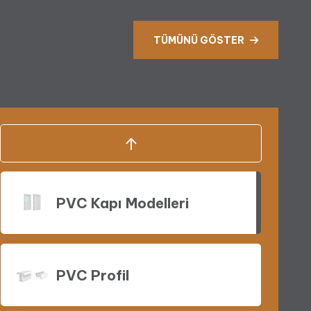
TÜMÜNÜ GÖSTER
Vasistas Açılım PVC
Pencereler
Çift Açılım PVC Pencere
PVC Kapı Modelleri
PVC Profil