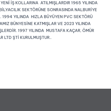
ENİ İŞ KOLLARINA ATILMIŞLARDIR 1965 YILINDA
LYACILIK SEKTÖRÜNE SONRASINDA NALBURİYE
. 1994 YILINDA HIZLA BÜYÜYEN PVC SEKTÖRÜ
MAMIZ BÜNYESİNE KATMIŞLAR VE 2023 YILINDA
ŞLERDİR. 1997 YILINDA MUSTAFA KAÇAR, ÖMÜR
 LTD ŞTİ KURULMUŞTUR..
Çift Kanat Açılım Pencereler