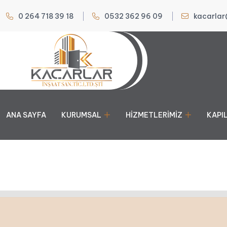
0 264 718 39 18
0532 362 96 09
kacarlar
ANA SAYFA
KURUMSAL
HIZMETLERIMIZ
KAPI