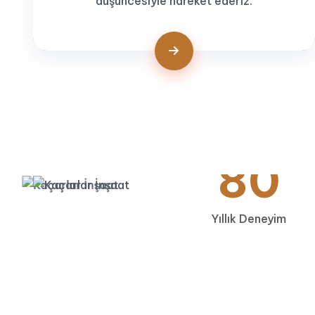
düşüncesiyle hareket ederiz.
80
Yıllık Deneyim