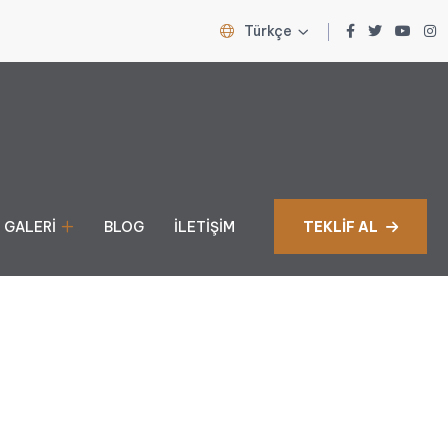
Türkçe
GALERI
BLOG
İLETIŞIM
TEKLIF AL