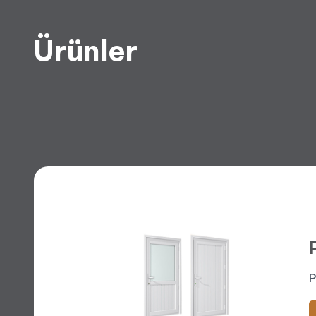
Ürünler
Ç
P