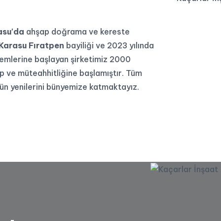
asu'da
ahşap doğrama ve kereste
Karasu Fıratpen
bayiliği ve 2023 yılında
PVC Sineklikler
temlerine başlayan şirketimiz 2000
VC Sineklikler
ip ve müteahhitliğine başlamıştır. Tüm
ün yenilerini bünyemize katmaktayız.
DEVAMI
Kepenk Sistemleri