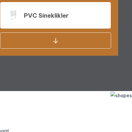
PVC Sineklikler
Kepenk Sistemleri
Panjur Sistemleri
Çift Kanat Açılım Pencereler