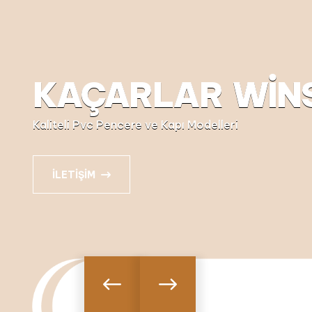
KAÇARLAR WİN
Kaliteli Pvc Pencere ve Kapı Modelleri
İLETIŞIM