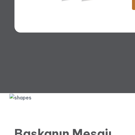
P
Başkanın Mesajı