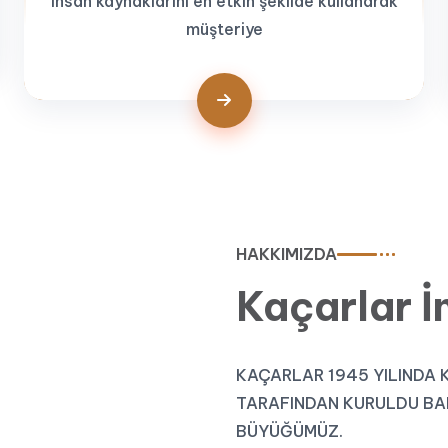
insan kaynaklarını en etkin şekilde kullanarak
müşteriye
HAKKIMIZDA
Kaçarlar İ
KAÇARLAR 1945 YILINDA
TARAFINDAN KURULDU BAL
BÜYÜĞÜMÜZ.